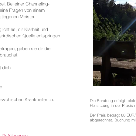
bei. Bei einer Channeling-
deine Fragen von einem
stiegenen Meister.
icht es, dir Klarheit und
erirdischen Quelle entspringen.
etragen, geben sie dir die
 brauchst.
t dich
e
psychischen Krankheiten zu
Die Beratung erfolgt telefo
Heilsitzung in der Praxis m
Der Preis beträgt 80 EUR/
abgerechnet. Buchung min
s für Sitzungen