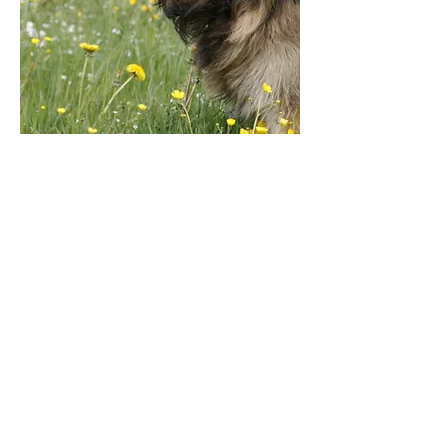
Heilsitzungen
Eine Sitzung dauert 60 - 75
Minuten.
Der Preis pro Sitzung beträgt
persönlich 90 EUR und auf die
Ferne 80 EUR.
Eine Verlängerung der Sitzung
(über 75 Min. hinaus) wird nach
Zeit berechnet - 80 EUR/Std.
Für die Anfahrt berechne ich ab
20
Kilometer von 86946
Vilgertshofen-Stadl aus 50