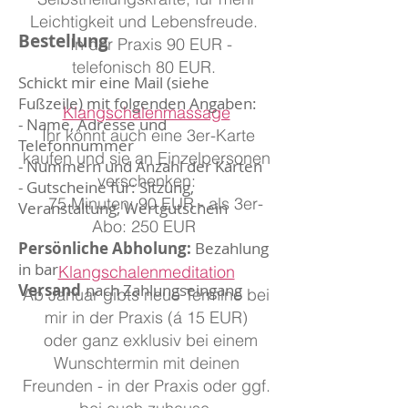
Leichtigkeit und Lebensfreude.
Bestellung
In der Praxis 90 EUR -
telefonisch 80 EUR.
Schickt mir eine
M
ail
(siehe
Fußzeile) mit folgenden Angaben:
Klangschalenmassage
- Name, Adresse und
Ihr könnt auch eine 3er-Karte
Telefonnummer
kaufen und sie an Einzelpersonen
- Nummern und Anzahl der Karten
verschenken:
- Gutscheine für: Sitzung,
75 Minuten: 90 EUR - als 3er-
Veranstaltung, Wertgutschein
Abo: 250 EUR
Persönliche Abholung:
Bezahlung
in bar
Klangschalenmeditation
Versand
nach Zahlungseingang
Ab Januar gibts neue Termine bei
mir in der Praxis (á 15 EUR)
oder ganz exklusiv bei einem
Wunschtermin mit deinen
Freunden - in der Praxis oder ggf.