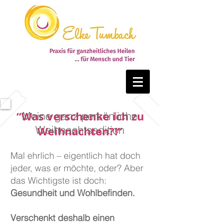
“Was verschenke ich zu
Meine ganz persönliche
Weihnachtsedition
Weihnachten?!”
Mal ehrlich – eigentlich hat doch
je
der, was er möchte, oder? Aber
das Wichtigste ist doch:
Gesundheit und Wohlbefinden.
Verschenkt deshalb einen